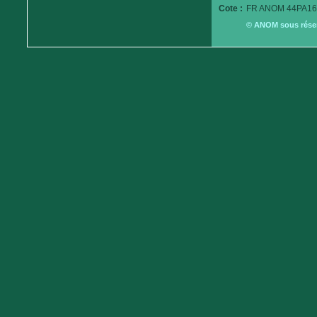
Cote :
FR ANOM 44PA16
© ANOM sous réserv