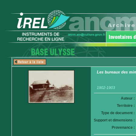
Les bureaux des mi
1902-1903
Auteur :
Territoire :
Type de document :
Support et dimensions :
Provenance :