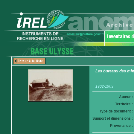
Les bureaux des mi
1902-1903
Auteur :
Territoire :
Type de document :
Support et dimensions :
Provenance :