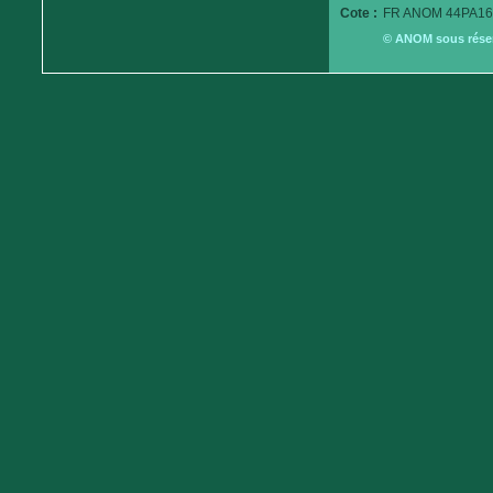
Cote :
FR ANOM 44PA16
© ANOM sous réserv