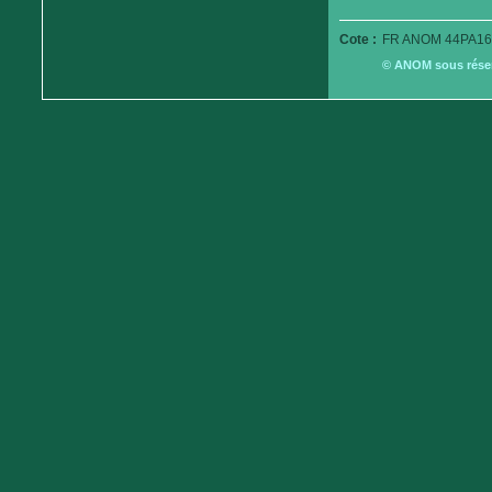
Cote :
FR ANOM 44PA16
© ANOM sous réserv