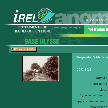
Propriété de Mahazo
1902-1903
Auteur :
Territoire :
Lieu :
Type de document :
Support et dimensions :
Provenance :