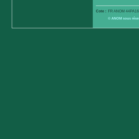
Cote :
FR ANOM 44PA16
© ANOM sous réserv