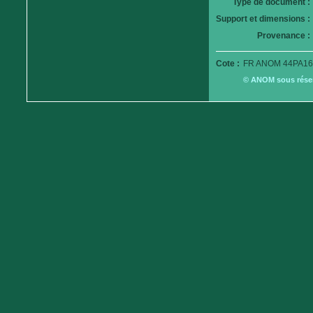
Type de document :
Support et dimensions :
Provenance :
Cote :
FR ANOM 44PA16
© ANOM sous réserv