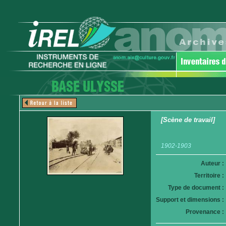
[Scène de travail]
1902-1903
Auteur :
Territoire :
Type de document :
Support et dimensions :
Provenance :