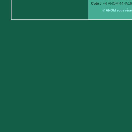
Cote :
FR ANOM 44PA16
© ANOM sous réserv