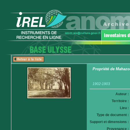
Propriété de Mahazo
1902-1903
Auteur :
Territoire :
Lieu :
Type de document :
Support et dimensions :
Provenance :