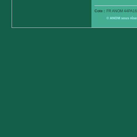
Cote :
FR ANOM 44PA16
© ANOM sous réserv