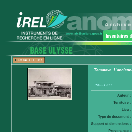
Tamatave. L'ancienn
1902-1903
Auteur :
Territoire :
Lieu :
Type de document :
Support et dimensions :
Provenance :