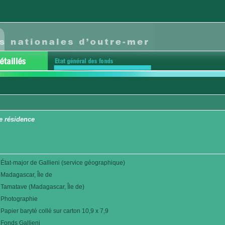
e résidence
État-major de Gallieni (service géographique)
Madagascar, Île de
Tamatave (Madagascar, Île de)
Photographie
Papier baryté collé sur carton 10,9 x 7,9
Fonds Gallieni