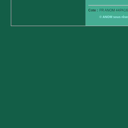
Cote :
FR ANOM 44PA16
© ANOM sous réserv