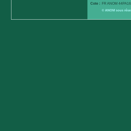
Cote :
FR ANOM 44PA16
© ANOM sous réserv