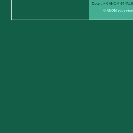
Cote :
FR ANOM 44PA16
© ANOM sous réserv