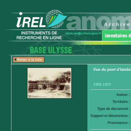
Vue du pont d'Iambi
1902-1903
Auteur :
Territoire :
Type de document :
Support et dimensions :
Provenance :