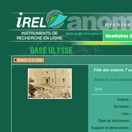
Fête des enfants 7 a
Album du fonds Gallieni
1904
Auteur :
Territoire :
Lieu :
Type de document :
Support et dimensions :