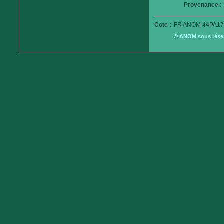
Provenance :
Cote :
FR ANOM 44PA17
© ANOM sous réserv