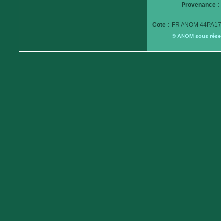
Provenance :
Cote :
FR ANOM 44PA17
© ANOM sous réserv