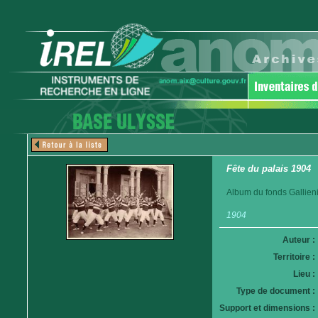
Fête du palais 1904
Album du fonds Gallieni
1904
Auteur :
Territoire :
Lieu :
Type de document :
Support et dimensions :