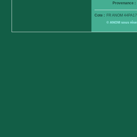
Provenance :
Cote :
FR ANOM 44PA17
© ANOM sous réserv