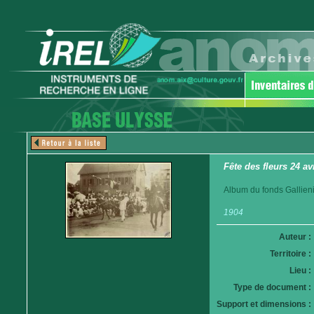
Fête des fleurs 24 av
Album du fonds Gallieni
1904
Auteur :
Territoire :
Lieu :
Type de document :
Support et dimensions :