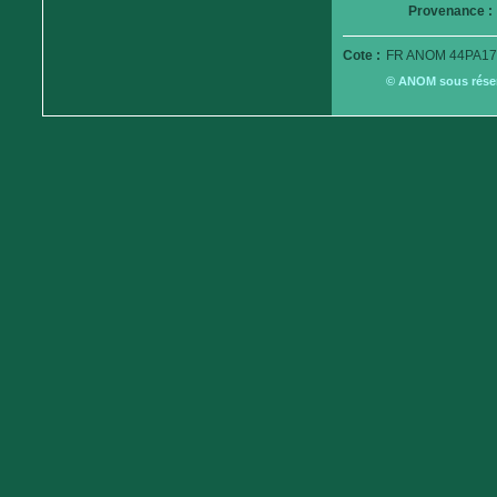
Provenance :
Cote :
FR ANOM 44PA17
© ANOM sous réserv