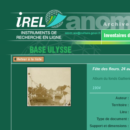
Fête des fleurs. 24 a
Album du fonds Gallieni
1904
Auteur :
Territoire :
Lieu :
Type de document :
Support et dimensions :