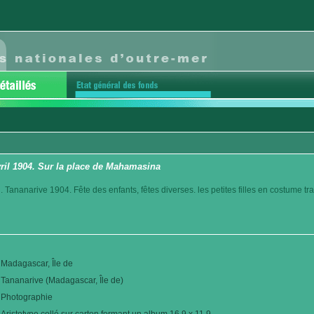
vril 1904. Sur la place de Mahamasina
. Tananarive 1904. Fête des enfants, fêtes diverses. les petites filles en costume t
Madagascar, Île de
Tananarive (Madagascar, Île de)
Photographie