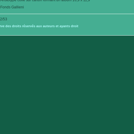
Aristotype collé sur carton formant un album 16,9 x 11,9
Fonds Gallieni
2/53
e des droits réservés aux auteurs et ayants droit