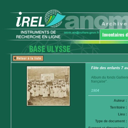
Fête des enfants 7 a
Album du fonds Gallieni
française".
1904
Auteur :
Territoire :
Lieu :
Type de document :