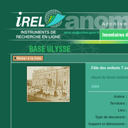
Fête des enfants 7 a
Album du fonds Gallieni
1904
Auteur :
Territoire :
Lieu :
Type de document :
Support et dimensions :