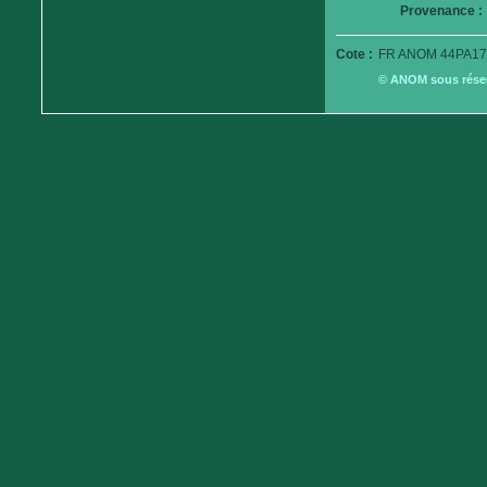
Provenance :
Cote :
FR ANOM 44PA17
© ANOM sous réserv