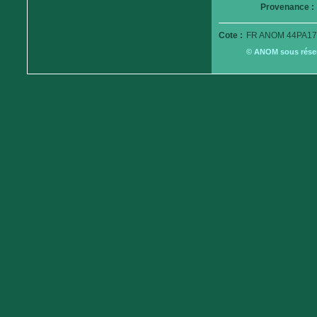
Provenance :
Cote :
FR ANOM 44PA17
© ANOM sous réserv