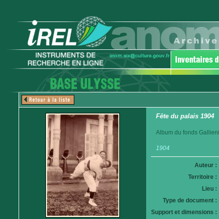
Fête du palais 1904
Album du fonds Gallieni
1904
Auteur :
Territoire :
Lieu :
Type de document :
Support et dimensions :