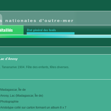
 Lac d'Anosy
. Tananarive 1904. Fête des enfants, fêtes diverses.
Madagascar, Île de
Anosy, Lac (Madagascar, Île de)
Photographie
Aristotype collé sur carton formant un album 8 x 7