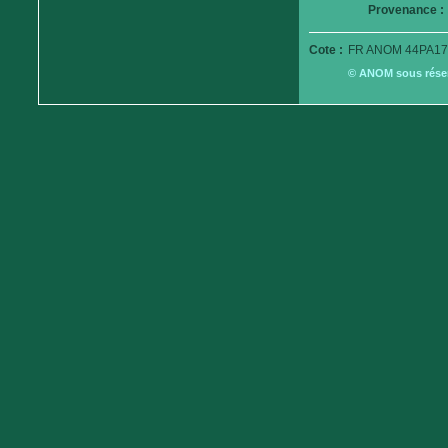
Provenance :
Cote :
FR ANOM 44PA17
© ANOM sous réserv