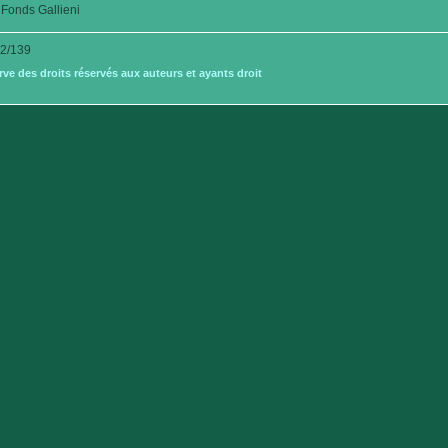
Fonds Gallieni
2/139
e des droits réservés aux auteurs et ayants droit