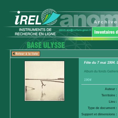
Fête du 7 mai 1904.
Album du fonds Gallieni
1904
Auteur :
Territoire :
Lieu :
Type de document :
Support et dimensions :