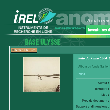
Fête du 7 mai 1904.
Album du fonds Gallieni
1904
Auteur :
Territoire :
Lieu :
Type de document :
Support et dimensions :