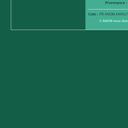
Provenance :
Cote :
FR ANOM 44PA17
© ANOM sous réserv