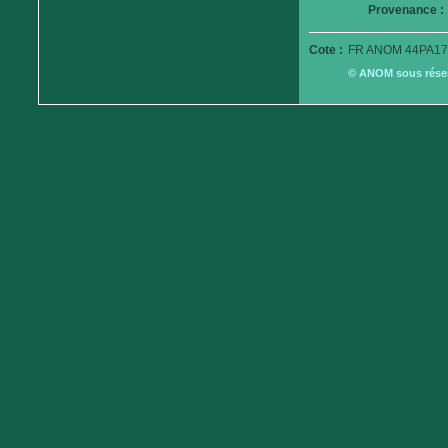
Provenance :
Cote :
FR ANOM 44PA17
© ANOM sous réserv