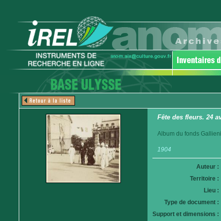
Fête des fleurs. 24 av
Album du fonds Gallieni
1904
Auteur :
Territoire :
Lieu :
Type de document :
Support et dimensions :