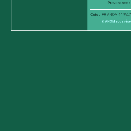
Provenance :
Cote :
FR ANOM 44PA17
© ANOM sous réserv