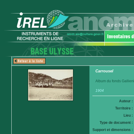
Carrousel
Album du fonds Gallieni
1904
Auteur :
Territoire :
Lieu :
Type de document :
Support et dimensions :