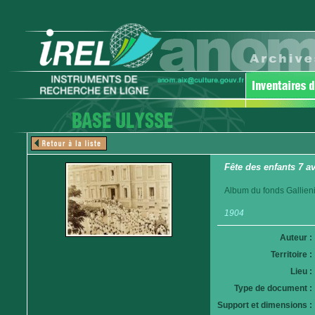
Fête des enfants 7 a
Album du fonds Gallieni
1904
Auteur :
Territoire :
Lieu :
Type de document :
Support et dimensions :