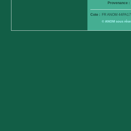
Provenance :
Cote :
FR ANOM 44PA17
© ANOM sous réserv