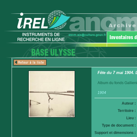
Fête du 7 mai 1904.
Album du fonds Gallieni
1904
Auteur :
Territoire :
Lieu :
Type de document :
Support et dimensions :