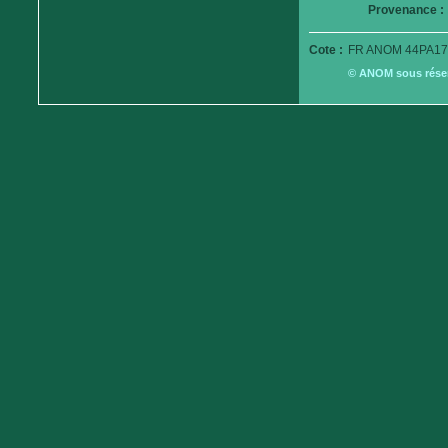
Provenance :
Cote :
FR ANOM 44PA17
© ANOM sous réserv