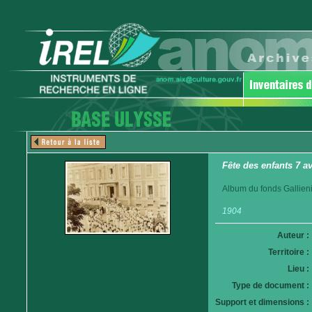
Fête des enfants 7 a
Album du fonds Gallieni
1904
Auteur :
Territoire :
Lieu :
Type de document :
Support et dimensions :