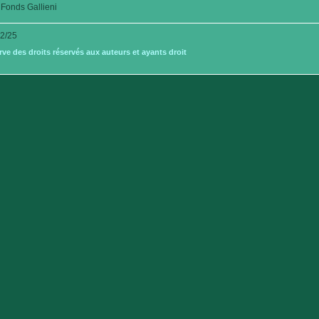
Fonds Gallieni
2/25
e des droits réservés aux auteurs et ayants droit