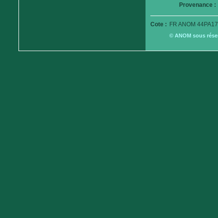
Provenance :
Cote :
FR ANOM 44PA17
© ANOM sous réserv