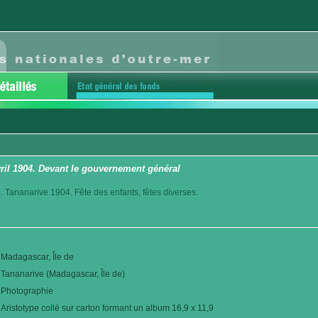
vril 1904. Devant le gouvernement général
. Tananarive 1904. Fête des enfants, fêtes diverses.
Madagascar, Île de
Tananarive (Madagascar, Île de)
Photographie
Aristotype collé sur carton formant un album 16,9 x 11,9