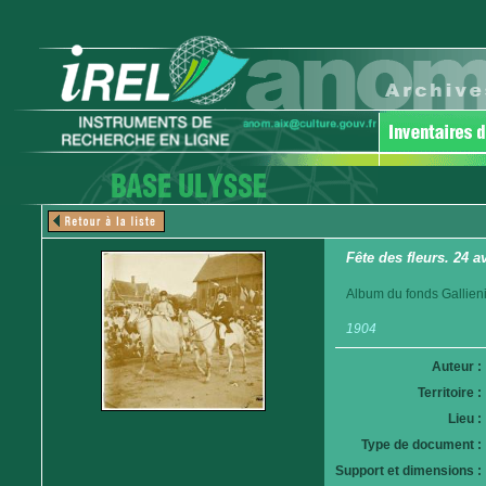
Fête des fleurs. 24 a
Album du fonds Gallieni
1904
Auteur :
Territoire :
Lieu :
Type de document :
Support et dimensions :