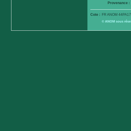
Provenance :
Cote :
FR ANOM 44PA17
© ANOM sous réserv