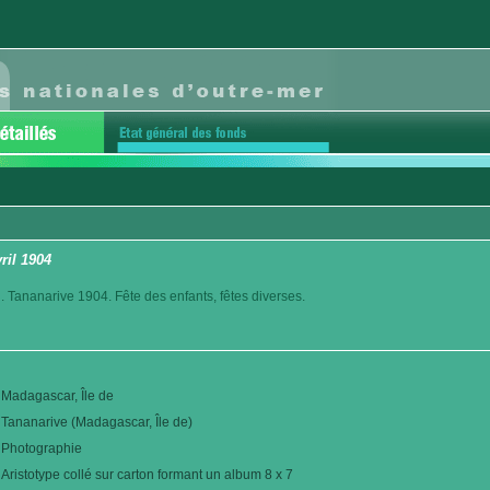
vril 1904
. Tananarive 1904. Fête des enfants, fêtes diverses.
Madagascar, Île de
Tananarive (Madagascar, Île de)
Photographie
Aristotype collé sur carton formant un album 8 x 7