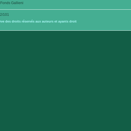
Fonds Gallieni
2/101
e des droits réservés aux auteurs et ayants droit