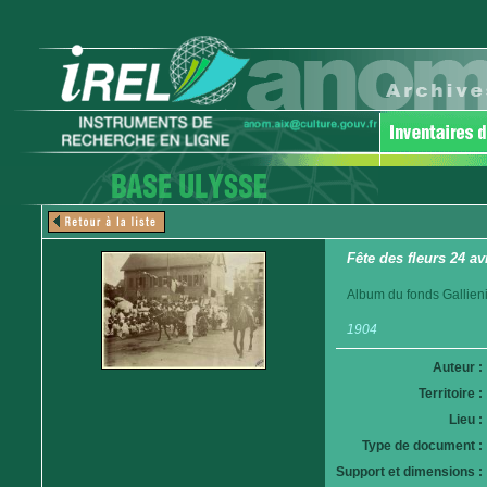
Fête des fleurs 24 av
Album du fonds Gallieni
1904
Auteur :
Territoire :
Lieu :
Type de document :
Support et dimensions :