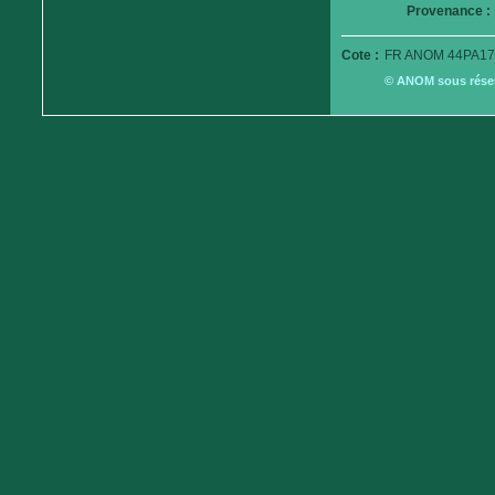
Provenance :
Cote :
FR ANOM 44PA17
© ANOM sous réserv