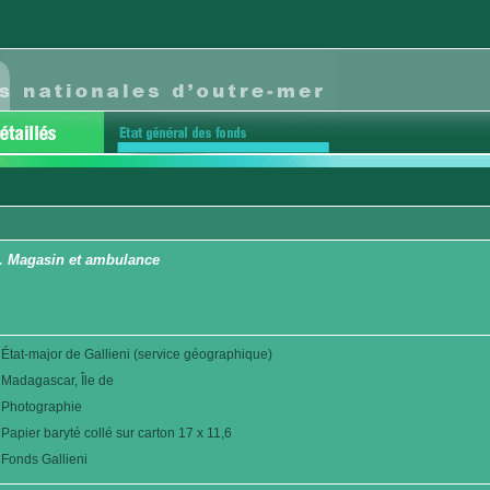
. Magasin et ambulance
État-major de Gallieni (service géographique)
Madagascar, Île de
Photographie
Papier baryté collé sur carton 17 x 11,6
Fonds Gallieni