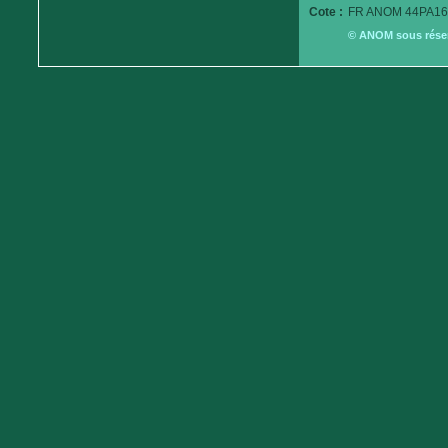
Cote :
FR ANOM 44PA16
© ANOM sous réserv