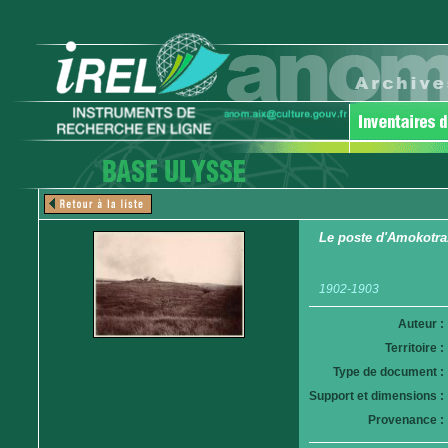
Le poste d'Amokotra
1902-1903
Auteur :
Territoire :
Type de document :
Support et dimensions :
Provenance :