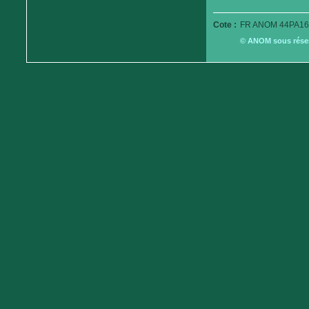
Cote :
FR ANOM 44PA16
© ANOM sous réserv