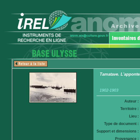
Tamatave. L'apponte
1902-1903
Auteur :
Territoire :
Lieu :
Type de document :
Support et dimensions :
Provenance :