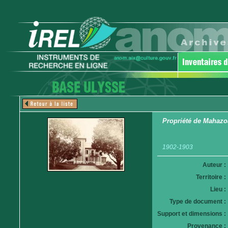
Propriété de Mahazo
1902-1903
Auteur :
Territoire :
Lieu :
Type de document :
Support et dimensions :
Provenance :