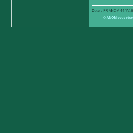
Cote :
FR ANOM 44PA16
© ANOM sous réserv