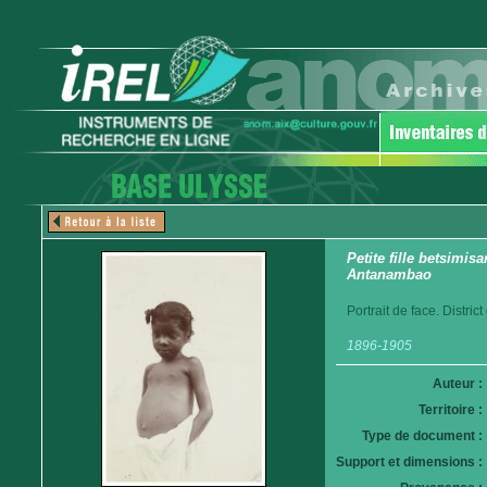
Petite fille betsimisa
Antanambao
Portrait de face. Distri
1896-1905
Auteur :
Territoire :
Type de document :
Support et dimensions :