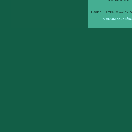
Provenance :
Cote :
FR ANOM 44PA15
© ANOM sous réserv