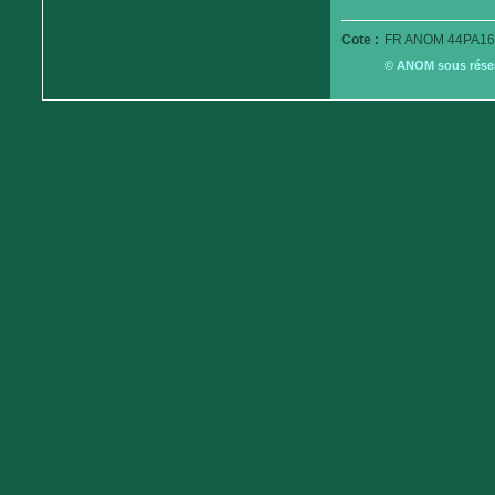
Cote :
FR ANOM 44PA16
© ANOM sous réserv