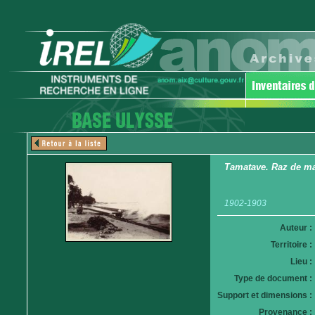
Tamatave. Raz de m
1902-1903
Auteur :
Territoire :
Lieu :
Type de document :
Support et dimensions :
Provenance :