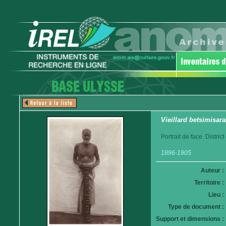
Vieillard betsimisara
Portrait de face. Distri
1896-1905
Auteur :
Territoire :
Lieu :
Type de document :
Support et dimensions :