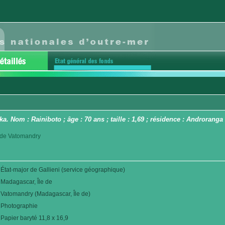
ka. Nom : Rainiboto ; âge : 70 ans ; taille : 1,69 ; résidence : Androranga
ct de Vatomandry
État-major de Gallieni (service géographique)
Madagascar, Île de
Vatomandry (Madagascar, Île de)
Photographie
Papier baryté 11,8 x 16,9