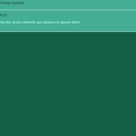
Fonds Gallieni
4/26
e des droits réservés aux auteurs et ayants droit