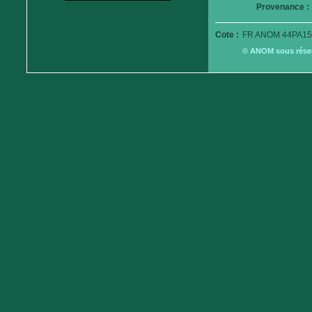
Provenance :
Cote :
FR ANOM 44PA15
© ANOM sous réserv