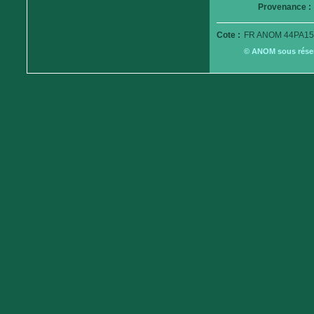
Provenance :
Cote :
FR ANOM 44PA15
© ANOM sous réserv