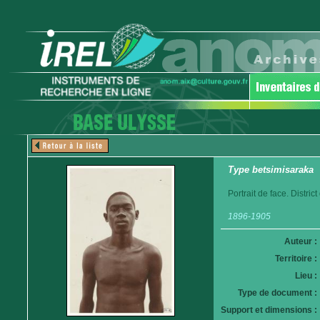
Type betsimisaraka
Portrait de face. Distri
1896-1905
Auteur :
Territoire :
Lieu :
Type de document :
Support et dimensions :