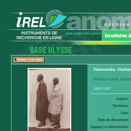
Vatomandry. Vieillar
Portrait de profil. Distr
1896-1905
Auteur :
Territoire :
Lieu :
Type de document :
Support et dimensions :