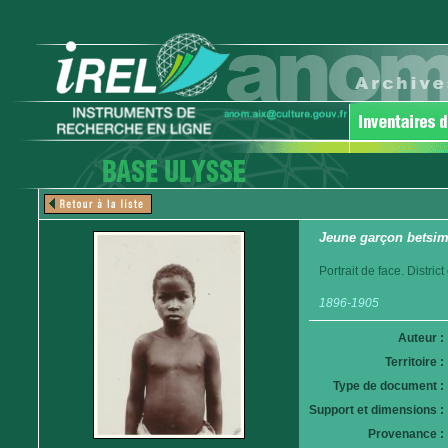
Jeune garçon betsim
Portrait de face. Distri
1896-1905
Auteur :
Territoire :
Type de document :
Support et dimensions :
Provenance :