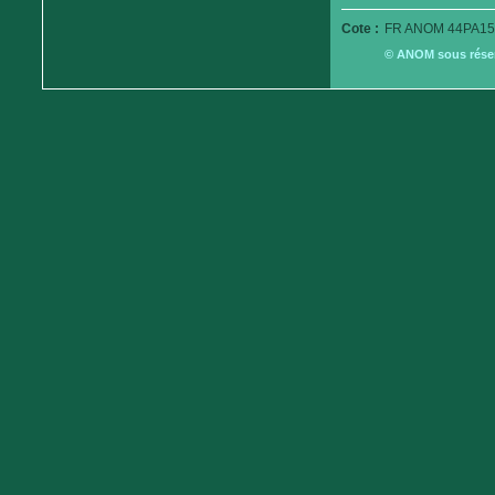
Cote :
FR ANOM 44PA15
© ANOM sous réserv