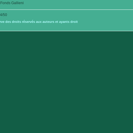
Fonds Gallieni
4/50
e des droits réservés aux auteurs et ayants droit