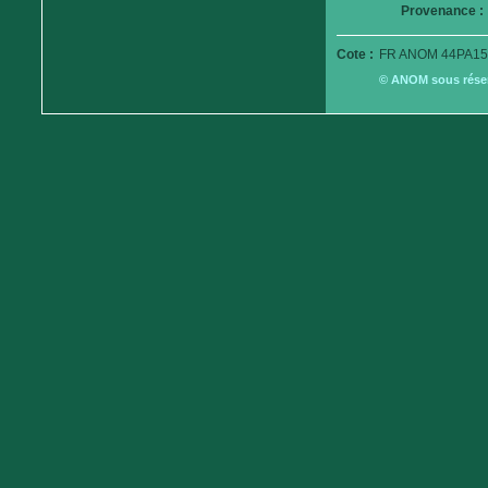
Provenance :
Cote :
FR ANOM 44PA15
© ANOM sous réserv