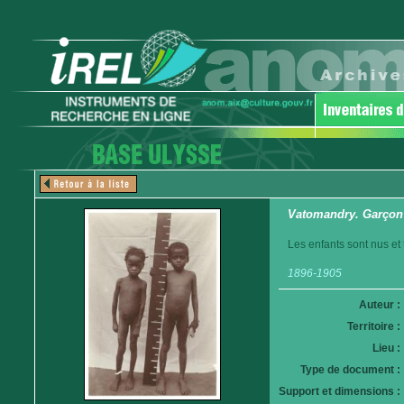
Vatomandry. Garçon e
Les enfants sont nus et 
1896-1905
Auteur :
Territoire :
Lieu :
Type de document :
Support et dimensions :