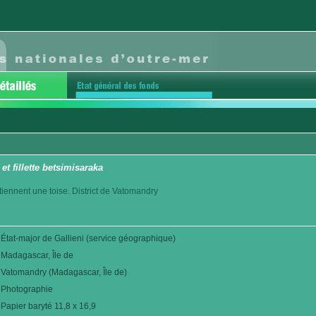
t fillette betsimisaraka
tiennent une toise. District de Vatomandry
État-major de Gallieni (service géographique)
Madagascar, Île de
Vatomandry (Madagascar, Île de)
Photographie
Papier baryté 11,8 x 16,9