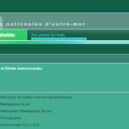
t fillette betsimisaraka
État-major de Gallieni (service géographique)
Madagascar, Île de
Vatomandry (Madagascar, Île de)
Photographie
Papier baryté 11,8 x 16,9