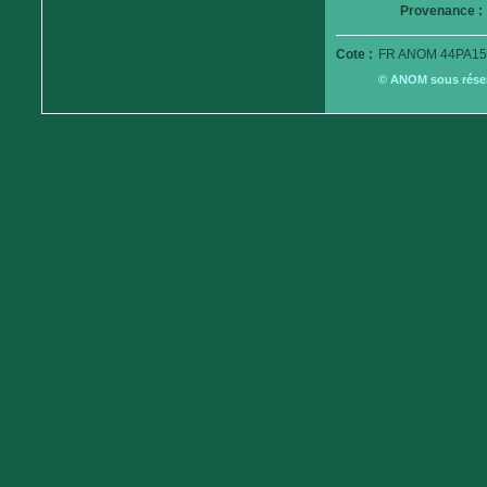
Provenance :
Cote :
FR ANOM 44PA15
© ANOM sous réserv