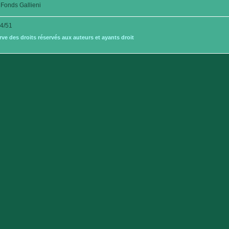
Fonds Gallieni
4/51
e des droits réservés aux auteurs et ayants droit