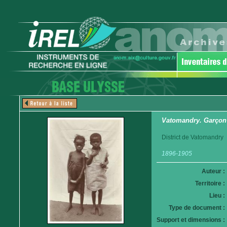
Vatomandry. Garçon e
District de Vatomandry
1896-1905
Auteur :
Territoire :
Lieu :
Type de document :
Support et dimensions :