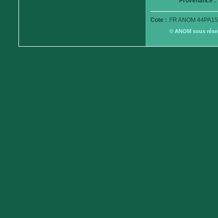
Provenance :
Cote :
FR ANOM 44PA15
© ANOM sous réserv