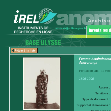
Femme betsimisaraka.
Androranga
Portrait de face. La vie
1896-1905
Auteur :
Territoire :
Type de document :
Support et dimensions :