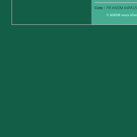
Cote :
FR ANOM 44PA15
© ANOM sous réserv