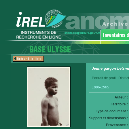
Jeune garçon betsim
Portrait de profil. Distr
1896-1905
Auteur :
Territoire :
Type de document :
Support et dimensions :
Provenance :