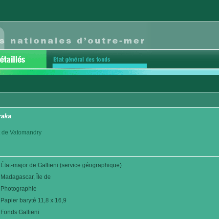
raka
ict de Vatomandry
État-major de Gallieni (service géographique)
Madagascar, Île de
Photographie
Papier baryté 11,8 x 16,9
Fonds Gallieni