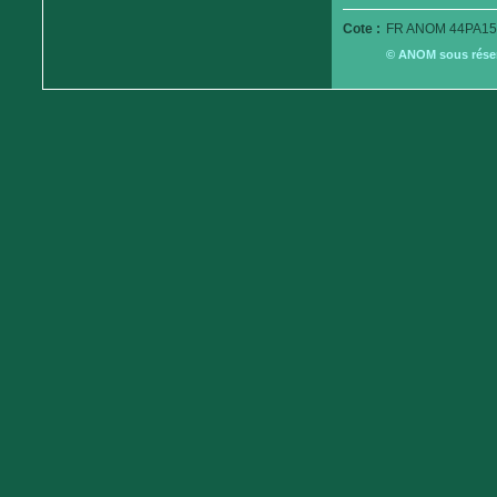
Cote :
FR ANOM 44PA15
© ANOM sous réserv