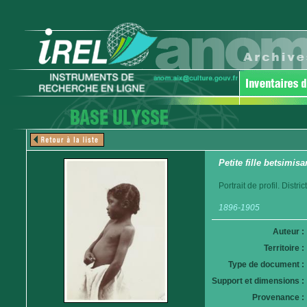
Petite fille betsimisa
Portrait de profil. Distr
1896-1905
Auteur :
Territoire :
Type de document :
Support et dimensions :
Provenance :