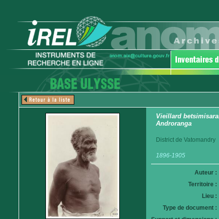
Vieillard betsimisarak
Androranga
District de Vatomandry
1896-1905
Auteur :
Territoire :
Lieu :
Type de document :