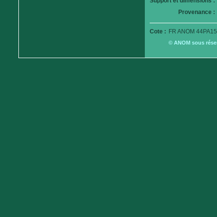
Support et dimensions :
Provenance :
Cote :
FR ANOM 44PA15
© ANOM sous réserv