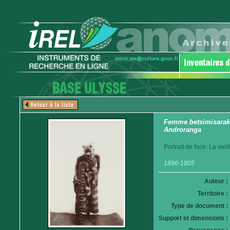
Femme betsimisaraka.
Androranga
Portrait de face. La vie
1896-1905
Auteur :
Territoire :
Type de document :
Support et dimensions :