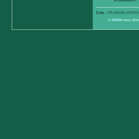
Provenance :
Cote :
FR ANOM 44PA15
© ANOM sous réserv