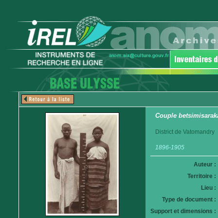
Couple betsimisarak
District de Vatomandry
1896-1905
Auteur :
Territoire :
Lieu :
Type de document :
Support et dimensions :