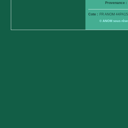
Provenance :
Cote :
FR ANOM 44PA15
© ANOM sous réserv