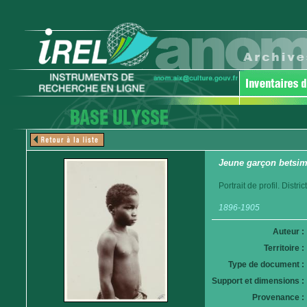
Jeune garçon betsim
Portrait de profil. Distr
1896-1905
Auteur :
Territoire :
Type de document :
Support et dimensions :
Provenance :