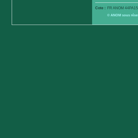
Cote :
FR ANOM 44PA15
© ANOM sous réserv