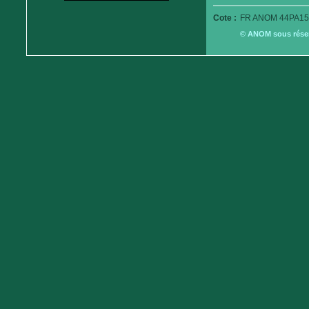
Cote :
FR ANOM 44PA15
© ANOM sous réserv