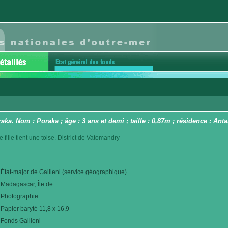
araka. Nom : Poraka ; âge : 3 ans et demi ; taille : 0,87m ; résidence : A
te fille tient une toise. District de Vatomandry
État-major de Gallieni (service géographique)
Madagascar, Île de
Photographie
Papier baryté 11,8 x 16,9
Fonds Gallieni