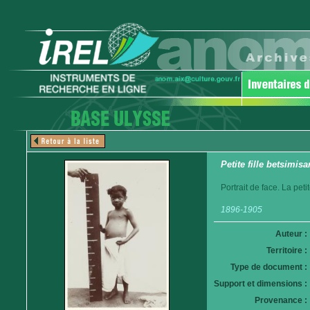
Petite fille betsimis
Portrait de face. La peti
1896-1905
Auteur :
Territoire :
Type de document :
Support et dimensions :
Provenance :