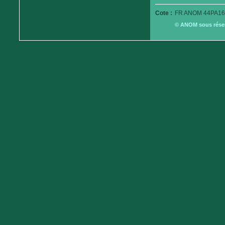
Cote :
FR ANOM 44PA16
© ANOM sous réserv