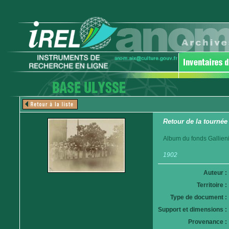
Retour de la tournée 
Album du fonds Gallieni
1902
Auteur :
Territoire :
Type de document :
Support et dimensions :
Provenance :