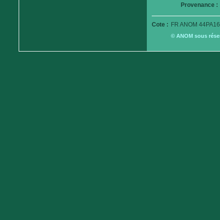
Provenance :
Cote :
FR ANOM 44PA16
© ANOM sous réserv