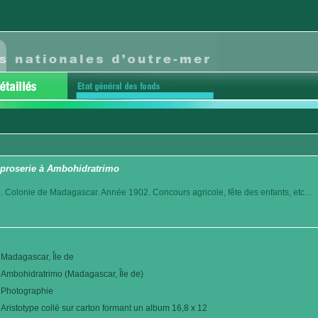
léproserie à Ambohidratrimo
. Colonie de Madagascar. Année 1902. Concours agricole, fête des enfants, etc...
Madagascar, Île de
Ambohidratrimo (Madagascar, Île de)
Photographie
Aristotype collé sur carton formant un album 16,8 x 12