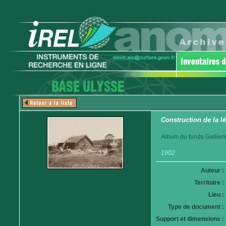
Construction de la 
Album du fonds Gallieni
1902
Auteur :
Territoire :
Lieu :
Type de document :
Support et dimensions :