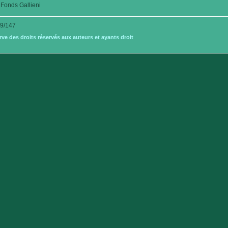
Fonds Gallieni
9/147
e des droits réservés aux auteurs et ayants droit