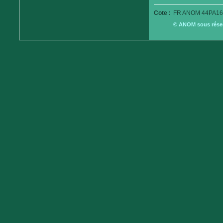
Cote :
FR ANOM 44PA16
© ANOM sous réserv