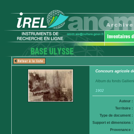
Concours agricole d
Album du fonds Gallieni
1902
Auteur :
Territoire :
Type de document :
Support et dimensions :
Provenance :