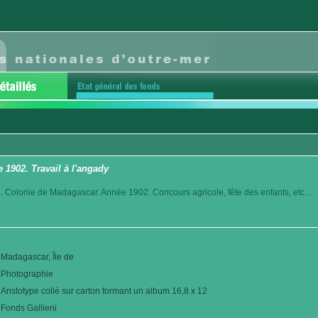
 1902. Travail à l'angady
. Colonie de Madagascar. Année 1902. Concours agricole, fête des enfants, etc...
Madagascar, Île de
Photographie
Aristotype collé sur carton formant un album 16,8 x 12
Fonds Gallieni