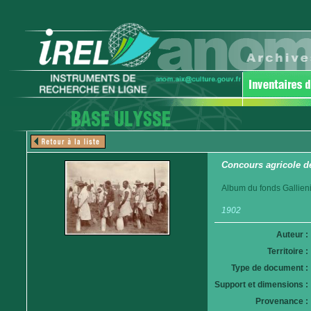
Concours agricole de
Album du fonds Gallieni
1902
Auteur :
Territoire :
Type de document :
Support et dimensions :
Provenance :