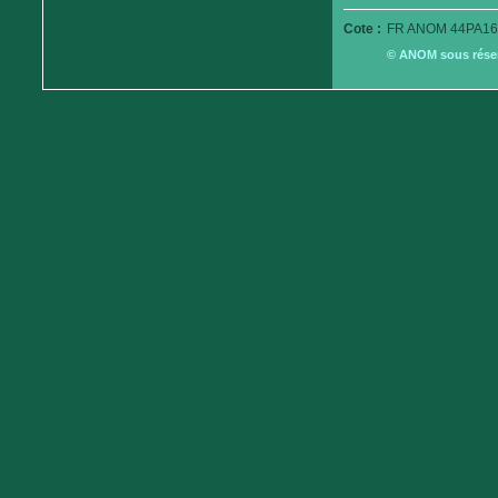
Cote :
FR ANOM 44PA16
© ANOM sous réserv