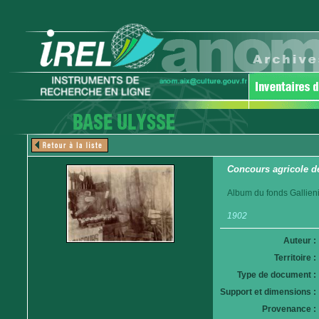
Concours agricole d
Album du fonds Gallieni
1902
Auteur :
Territoire :
Type de document :
Support et dimensions :
Provenance :