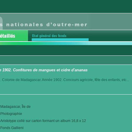
e 1902. Confitures de mangues et cidre d'ananas
. Colonie de Madagascar. Année 1902. Concours agricole, fête des enfants, etc...
Madagascar, Île de
Photographie
Aristotype collé sur carton formant un album 16,8 x 12
Fonds Gallieni