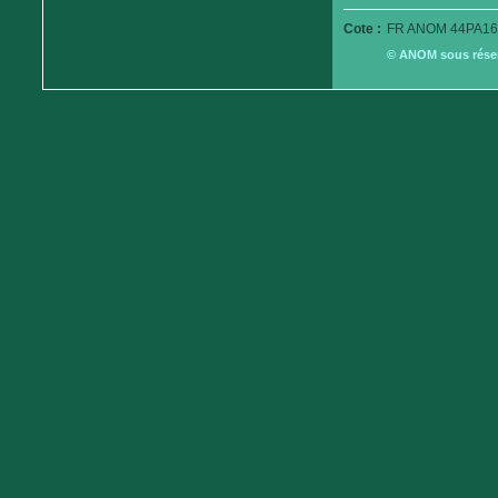
Cote :
FR ANOM 44PA16
© ANOM sous réserv